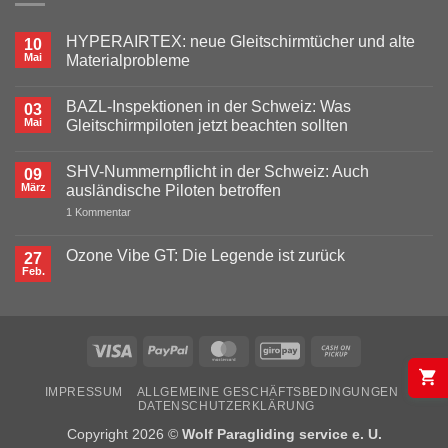
HYPERAIRTEX: neue Gleitschirmtücher und alte
10
Mai
Materialprobleme
Keine
Kommentare
BAZL-Inspektionen in der Schweiz: Was
zu
03
HYPERAIRTEX:
Mai
Gleitschirmpiloten jetzt beachten sollten
neue
Gleitschirmtücher
Keine
und
Kommentare
SHV-Nummernpflicht in der Schweiz: Auch
alte
zu
09
Materialprobleme
BAZL-
März
ausländische Piloten betroffen
Inspektionen
in
zu
1 Kommentar
der
SHV-
Schweiz:
Nummernpflicht
Was
in
Ozone Vibe GT: Die Legende ist zurück
27
Gleitschirmpiloten
der
Feb.
jetzt
Keine
Schweiz:
beachten
Kommentare
Auch
sollten
zu
ausländische
Ozone
Piloten
Vibe
betroffen
GT:
Visa
PayPal
MasterCard
GiroPay
Cash
Die
Legende
on
ist
IMPRESSUM
ALLGEMEINE GESCHÄFTSBEDINGUNGEN
zurück
Pickup
DATENSCHUTZERKLÄRUNG
Copyright 2026 ©
Wolf Paragliding service e. U.