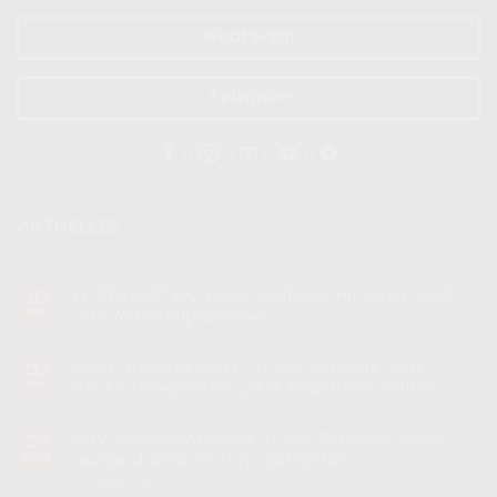
WhatsApp
Telegram
AKTUELLES
HYPERAIRTEX: neue Gleitschirmtücher und
10
Mai
alte Materialprobleme
Keine
Kommentare
BAZL-Inspektionen in der Schweiz: Was
03
zu
HYPERAIRTEX:
Mai
Gleitschirmpiloten jetzt beachten sollten
neue
Gleitschirmtücher
Keine
und
Kommentare
SHV-Nummernpflicht in der Schweiz: Auch
09
alte
zu
Materialprobleme
BAZL-
März
ausländische Piloten betroffen
Inspektionen
in
zu
1 Kommentar