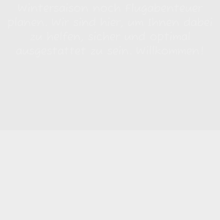
Wintersaison noch Flugabenteuer
planen. Wir sind hier, um Ihnen dabei
zu helfen, sicher und optimal
ausgestattet zu sein. Willkommen!
GLEITSCHIRM
SERVICE
In Feldkirch und Vorarlberg, wo Ihre
Flugsicherheit an erster Stelle steht, bieten