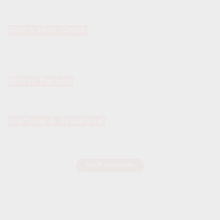
wir umfassende Dienstleistungen für
Gleitschirmpiloten an, darunter:
Gleitschirm Check:
Unsere Techniker
gewährleisten die einwandfreie Funktion
Ihres Gleitschirms durch gründliche
Inspektionen und Trimmüberprüfungen.
Retter Packen:
Unsere Spezialisten stellen
sicher, dass Ihr Rettungsschirm optimal
verpackt und einsatzbereit ist.
Wartung & Reparatur:
Egal ob kleine
Reparaturen oder umfassende Wartung, wir
sorgen für Ihren sicheren Flug.
MEHR ERFAHREN