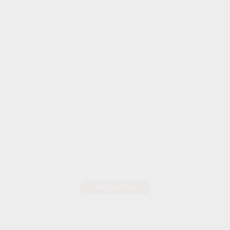
TANDEMFLÜGE
Wir zaubern unvergessliche Emotionen und
entführen Sie in ein märchenhaftes
Himmelserlebnis!
MEHR ANZEIGEN