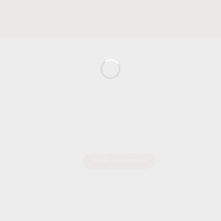
BESCHRIFTUNG
Ganz gleich, ob es sich um Stoff, ein Auto oder
einen Gleitschirm handelt, wir werden für Sie die
Beschriftung erstellen.
MEHR ERFAHREN