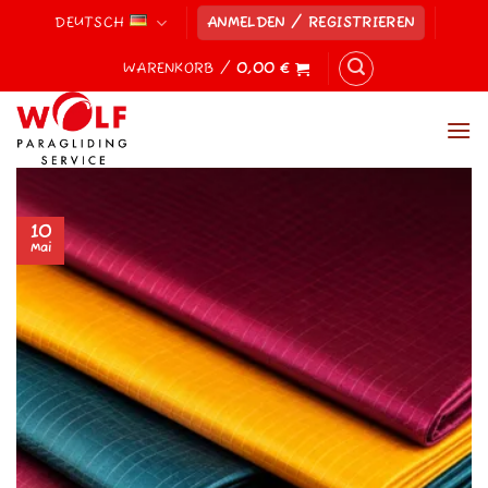
Zum
DEUTSCH
ANMELDEN / REGISTRIEREN
Inhalt
springen
WARENKORB /
0,00
€
10
Mai