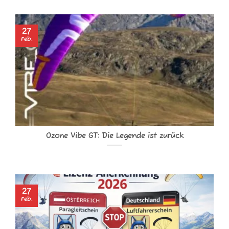
27
Feb.
Ozone Vibe GT: Die Legende ist zurück
27
Feb.