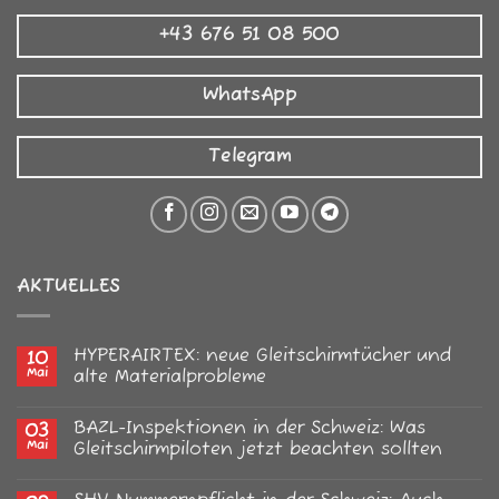
+43 676 51 08 500
WhatsApp
Telegram
AKTUELLES
HYPERAIRTEX: neue Gleitschirmtücher und
10
Mai
alte Materialprobleme
Keine
Kommentare
BAZL-Inspektionen in der Schweiz: Was
03
zu
HYPERAIRTEX:
Mai
Gleitschirmpiloten jetzt beachten sollten
neue
Gleitschirmtücher
Keine
und
Kommentare