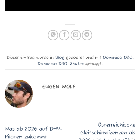
Dieser Eintrag wurde in
Blog
gepostet und mit
Dominico D20
,
Dominico D30
,
Skytex
getaggt.
EUGEN WOLF
Österreichische
Was ab 2026 auf DHV-
Gleitschirm­lizenzen ab
Piloten zukommt