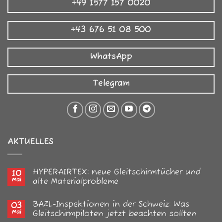
+49 1577 157 0020
+43 676 51 08 500
WhatsApp
Telegram
AKTUELLES
HYPERAIRTEX: neue Gleitschirmtücher und
10
Mai
alte Materialprobleme
Keine
Kommentare
BAZL-Inspektionen in der Schweiz: Was
03
zu
HYPERAIRTEX:
Mai
Gleitschirmpiloten jetzt beachten sollten
neue