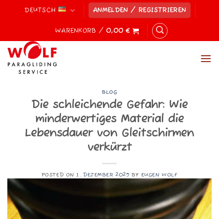
Zum
DEUTSCH
ANMELDEN / REGISTRIEREN
Inhalt
springen
WARENKORB /
0,00
€
BLOG
Die schleichende Gefahr: Wie
minderwertiges Material die
Lebensdauer von Gleitschirmen
verkürzt
POSTED ON
1. DEZEMBER 2025
BY
EUGEN WOLF