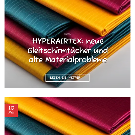
BLOG
HYPERAIRTEX: neue
Gleitschirmtücher und
alte Materialprobleme
LESEN SIE WEITER
→
10
Mai