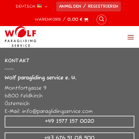
Zum
DEUTSCH
ANMELDEN / REGISTRIEREN
Inhalt
springen
WARENKORB /
0,00
€
KONTAKT
Wolf paragliding service e. U.
Montfortgasse 9
6800
Feldkirch
Österreich
E-Mail:
info@paraglidingservice.com
+49 1577 157 0020
+43 676 51 08 500