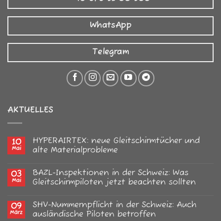
WhatsApp
Telegram
AKTUELLES
HYPERAIRTEX: neue Gleitschirmtücher und
10
Mai
alte Materialprobleme
Keine
Kommentare
BAZL-Inspektionen in der Schweiz: Was
03
zu
HYPERAIRTEX:
Mai
Gleitschirmpiloten jetzt beachten sollten
neue
Gleitschirmtücher
Keine
und
Kommentare
SHV-Nummernpflicht in der Schweiz: Auch
09
alte
zu
Materialprobleme
BAZL-
März
ausländische Piloten betroffen
Inspektionen