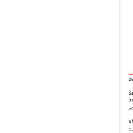
B
G
2
v
Kl
a