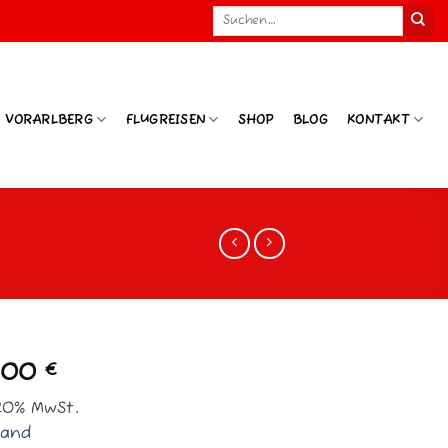
Suchen
nach:
N VORARLBERG
FLUGREISEN
SHOP
BLOG
KONTAKT
,00
€
20% MwSt.
sand