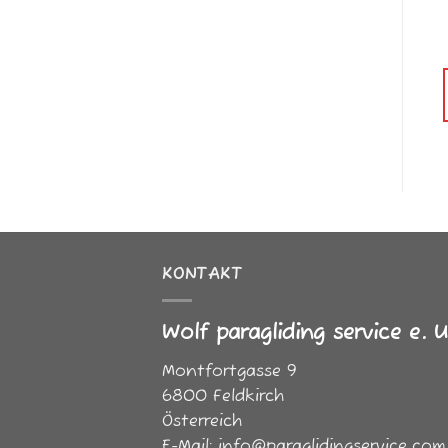
KONTAKT
Wolf paragliding service e. U
Montfortgasse 9
6800
Feldkirch
Österreich
E-Mail:
info@paraglidingservice.com