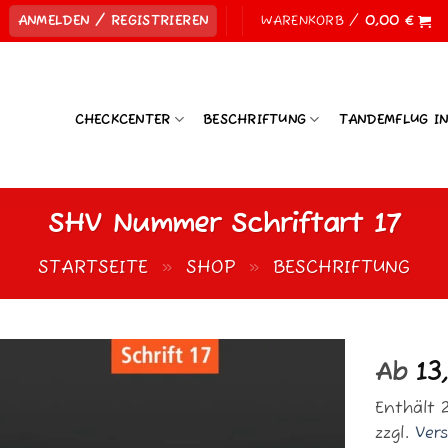
ANMELDEN / REGISTRIEREN
WARENKORB /
0,00
€
CHECKCENTER
BESCHRIFTUNG
TANDEMFLUG I
SHV Nummer Schriftart 17
STARTSEITE
»
SHOP
»
BESCHRIFTUNG
Ab
13
Enthält 
zzgl.
Ver