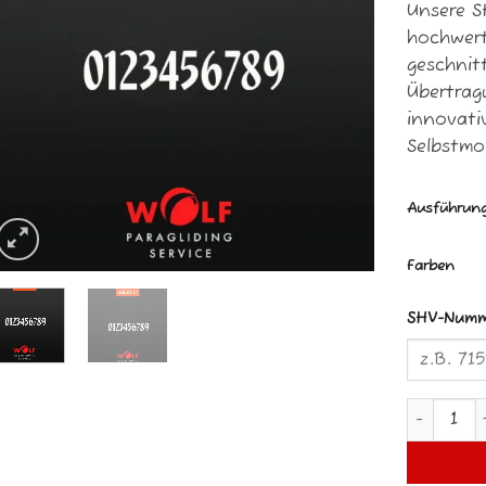
Unsere 
hochwert
geschnit
Übertragu
innovativ
Selbstmo
Ausführun
Farben
SHV-Numm
SHV Numme