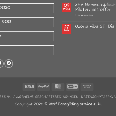
und
Kommentare
SHV-Nummernpflicht
09
alte
zu
 0020
Materialprobleme
BAZL-
März
Piloten betroffen
Inspektionen
in
zu
1 Kommentar
der
SHV-
8 500
Schweiz:
Nummernpflicht
Was
in
Ozone Vibe GT: Die 
27
Gleitschirmpiloten
der
Feb.
jetzt
Keine
Schweiz:
beachten
p
Kommentare
Auch
sollten
zu
ausländische
Ozone
Piloten
Vibe
betroffen
GT:
Die
Legende
ist
zurück
Visa
PayPal
MasterCard
GiroPay
Cash
on
ESSUM
ALLGEMEINE GESCHÄFTSBEDINGUNGEN
DATENSCHUTZERKL
Pickup
Copyright 2026 ©
Wolf Paragliding service e. U.