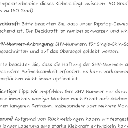
emperaturbereich dieses Klebers liegt zwischen -40 Grad
is zu 160 Grad).
eckkraft:
Bitte beachten Sie, dass unser Ripstop-Gewebe
eckend ist. Die Deckkraft ist nur bei schwarzen und wh
HV-Nummer-Anbringung:
SHV-Nummern für Single-Skin-Sc
ugeschnitten und auf das Obersegel geklebt werden.
itte beachten Sie, dass die Haftung der SHV-Nummern au
esondere Aufmerksamkeit erfordert. Es kann vorkommen
berflächen nicht immer optimal ist.
ichtiger Tipp:
Wir empfehlen Ihre SHV-Nummer nur dann z
iese innerhalb weniger Wochen nach Erhalt aufzukleben
inen längeren Zeitraum, insbesondere über mehrere Mon
arum?
Aufgrund von Rückmeldungen haben wir festgestel
u langer Lagerung eine starke Klebkraft entwickeln kan