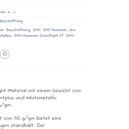
mer:
n. v.
Beschriftung
er:
Beschriftung
,
SHV
,
SHV Nummer
,
shv
tellen
,
SHV-Nummer-Schriftart-17
,
SHV-
ght-Material mit einem Gewicht von
htplus und Whitemetallic
g/qm.
ht von 50 g/qm bietet eine
ngen standhält. Der