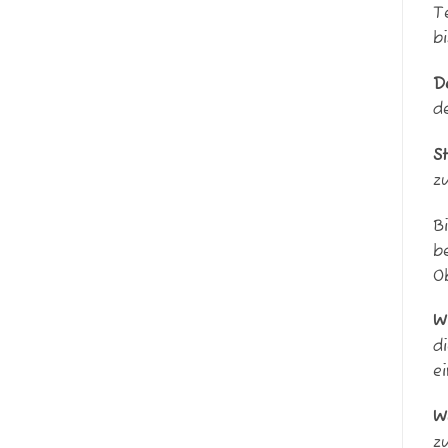
T
b
D
d
S
z
B
b
O
W
d
e
W
z