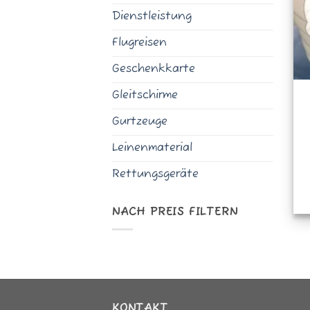
Dienstleistung
Flugreisen
Geschenkkarte
Gleitschirme
Gurtzeuge
Leinenmaterial
Rettungsgeräte
NACH PREIS FILTERN
Min.
Max.
Preis
Preis
KONTAKT