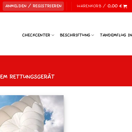
ANMELDEN / REGISTRIEREN
WARENKORB /
0,00
€
CHECKCENTER
BESCHRIFTUNG
TANDEMFLUG I
EM RETTUNGSGERÄT