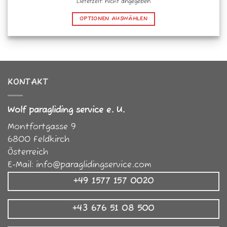
Lieferzeit: nicht angegeben
OPTIONEN AUSWÄHLEN
Dieses
Produkt
weist
mehrere
Varianten
KONTAKT
auf.
Die
Optionen
Wolf paragliding service e. U.
können
Montfortgasse 9
auf
der
6800
Feldkirch
Produktseite
Österreich
gewählt
E-Mail:
info@paraglidingservice.com
werden
+49 1577 157 0020
+43 676 51 08 500