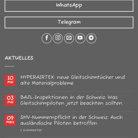
WhatsApp
Telegram
AKTUELLES
HYPERAIRTEX: neue Gleitschirmtücher und
10
Mai
alte Materialprobleme
Keine
Kommentare
BAZL-Inspektionen in der Schweiz: Was
03
zu
HYPERAIRTEX:
Mai
Gleitschirmpiloten jetzt beachten sollten
neue
Gleitschirmtücher
Keine
und
Kommentare
SHV-Nummernpflicht in der Schweiz: Auch
09
alte
zu
Materialprobleme
BAZL-
März
ausländische Piloten betroffen
Inspektionen
in
zu
1 Kommentar
der
SHV-
Schweiz:
Nummernpflicht