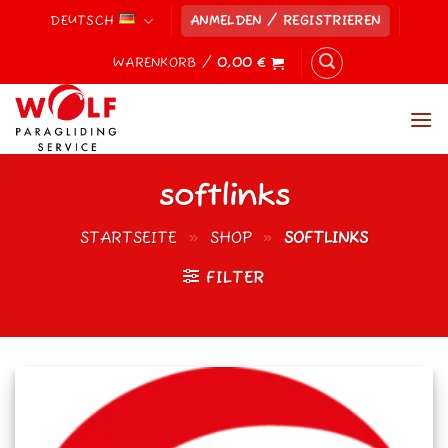
Zum
DEUTSCH
ANMELDEN / REGISTRIEREN
Inhalt
springen
WARENKORB /
0,00
€
softlinks
STARTSEITE
»
SHOP
»
SOFTLINKS
FILTER