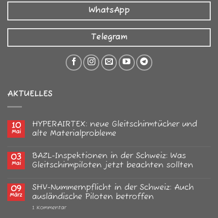
WhatsApp
Telegram
AKTUELLES
HYPERAIRTEX: neue Gleitschirmtücher und
10
Mai
alte Materialprobleme
Keine
Kommentare
BAZL-Inspektionen in der Schweiz: Was
03
zu
HYPERAIRTEX:
Mai
Gleitschirmpiloten jetzt beachten sollten
neue
Gleitschirmtücher
Keine
und
Kommentare
SHV-Nummernpflicht in der Schweiz: Auch
09
alte
zu
Materialprobleme
BAZL-
März
ausländische Piloten betroffen
Inspektionen
in
zu
1 Kommentar
der
SHV-