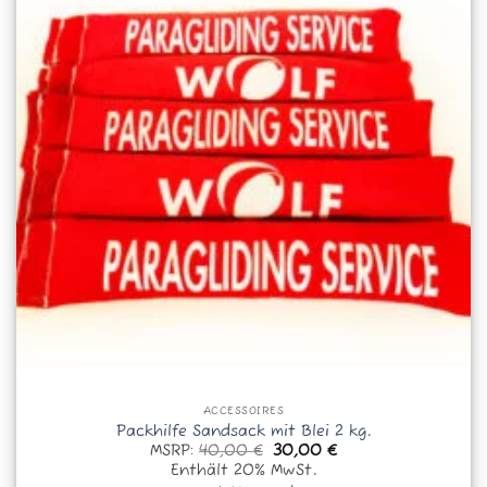
Nicht vorrätig
ACCESSOIRES
Packhilfe Sandsack mit Blei 2 kg.
Ursprünglicher
Aktueller
MSRP:
40,00
€
30,00
€
Preis
Preis
Enthält 20% MwSt.
war:
ist: