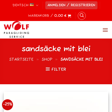
Zum
DEUTSCH
ANMELDEN / REGISTRIEREN
Inhalt
springen
WARENKORB /
0,00
€
sandsäcke mit blei
STARTSEITE
»
SHOP
»
SANDSÄCKE MIT BLEI
FILTER
-25%