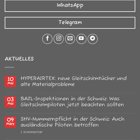
WhatsApp
Telegram
AKTUELLES
HYPERAIRTEX: neue Gleitschirmtücher und
10
Mai
alte Materialprobleme
Keine
Kommentare
BAZL-Inspektionen in der Schweiz: Was
03
zu
HYPERAIRTEX:
Mai
Gleitschirmpiloten jetzt beachten sollten
neue
Gleitschirmtücher
Keine
und
Kommentare
SHV-Nummernpflicht in der Schweiz: Auch
09
alte
zu
Materialprobleme
BAZL-
März
ausländische Piloten betroffen
Inspektionen
in
zu
1 Kommentar
der
SHV-
Schweiz:
Nummernpflicht