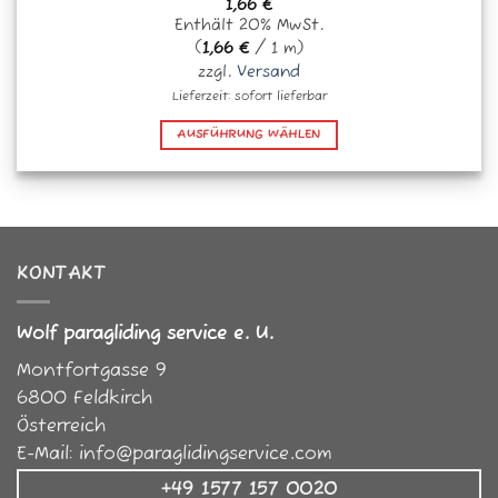
1,66
€
Enthält 20% MwSt.
(
1,66
€
/ 1 m)
zzgl.
Versand
Lieferzeit: sofort lieferbar
AUSFÜHRUNG WÄHLEN
Dieses
Produkt
weist
mehrere
Varianten
KONTAKT
auf.
Die
Optionen
Wolf paragliding service e. U.
können
Montfortgasse 9
auf
der
6800
Feldkirch
Produktseite
Österreich
gewählt
E-Mail:
info@paraglidingservice.com
werden
+49 1577 157 0020