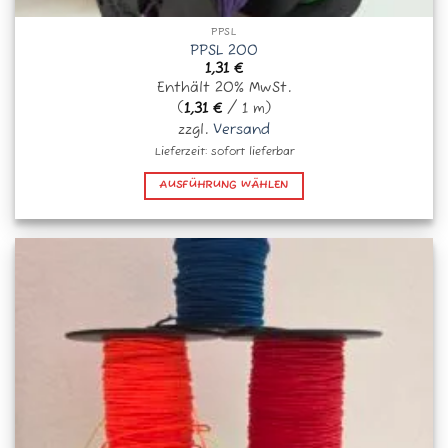
PPSL
PPSL 200
1,31
€
Enthält 20% MwSt.
(
1,31
€
/ 1 m)
zzgl.
Versand
Lieferzeit: sofort lieferbar
AUSFÜHRUNG WÄHLEN
Dieses
Produkt
weist
mehrere
Varianten
auf.
Die
Optionen
können
auf
der
Produktseite