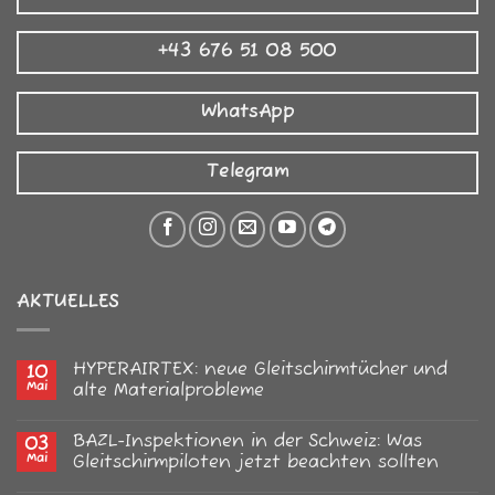
+43 676 51 08 500
WhatsApp
Telegram
AKTUELLES
HYPERAIRTEX: neue Gleitschirmtücher und
10
Mai
alte Materialprobleme
Keine
Kommentare
BAZL-Inspektionen in der Schweiz: Was
03
zu
HYPERAIRTEX:
Mai
Gleitschirmpiloten jetzt beachten sollten
neue
Gleitschirmtücher
Keine