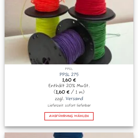
gewählt
werden
PPSL
PPSL 275
1,60
€
Enthält 20% MwSt.
(
1,60
€
/ 1 m)
zzgl.
Versand
Lieferzeit: sofort lieferbar
AUSFÜHRUNG WÄHLEN
Dieses
Produkt
weist