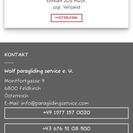
Enthält 20% MwSt.
war:
ist:
40,00 €
30,00 €.
zzgl.
Versand
WEITERLESEN
KONTAKT
Wolf paragliding service e. U.
Montfortgasse 9
6800
Feldkirch
Österreich
E-Mail:
info@paraglidingservice.com
+49 1577 157 0020
+43 676 51 08 500