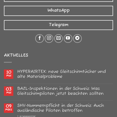
WhatsApp
Telegram
AKTUELLES
HYPERAIRTEX: neue Gleitschirmtücher und
10
Mai
alte Materialprobleme
Keine
Kommentare
BAZL-Inspektionen in der Schweiz: Was
03
zu
HYPERAIRTEX:
Mai
Gleitschirmpiloten jetzt beachten sollten
neue
Gleitschirmtücher
Keine
und
Kommentare
SHV-Nummernpflicht in der Schweiz: Auch
09
alte
zu
Materialprobleme
BAZL-
März
ausländische Piloten betroffen
Inspektionen
in
zu
1 Kommentar