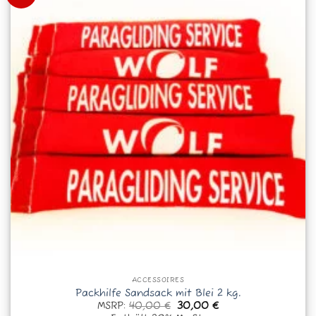
Nicht vorrätig
ACCESSOIRES
Packhilfe Sandsack mit Blei 2 kg.
Ursprünglicher
Aktueller
MSRP:
40,00
€
30,00
€
Preis
Preis