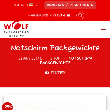
Zum
DEUTSCH
ANMELDEN / REGISTRIEREN
Inhalt
springen
WARENKORB /
0,00
€
Notschirm Packgewichte
STARTSEITE
»
SHOP
»
NOTSCHIRM
PACKGEWICHTE
FILTER
-25%