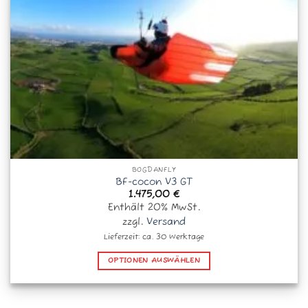
Produktseite
gewählt
werden
BOGDANFLY
BF-cocon V3 GT
1.475,00
€
Enthält 20% MwSt.
zzgl.
Versand
Lieferzeit: ca. 30 Werktage
OPTIONEN AUSWÄHLEN
Dieses
Produkt
weist