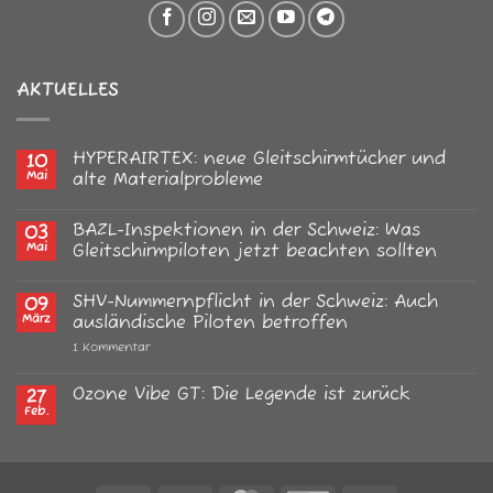
AKTUELLES
HYPERAIRTEX: neue Gleitschirmtücher und
10
Mai
alte Materialprobleme
Keine
Kommentare
BAZL-Inspektionen in der Schweiz: Was
03
zu
HYPERAIRTEX:
Mai
Gleitschirmpiloten jetzt beachten sollten
neue
Gleitschirmtücher
Keine
und
Kommentare
SHV-Nummernpflicht in der Schweiz: Auch
09
alte
zu
Materialprobleme
BAZL-
März
ausländische Piloten betroffen
Inspektionen
in
zu
1 Kommentar
der
SHV-
Schweiz:
Nummernpflicht
Was
in
Ozone Vibe GT: Die Legende ist zurück
27
Gleitschirmpiloten
der
Feb.
jetzt
Keine
Schweiz:
beachten
Kommentare
Auch
sollten
zu
ausländische
Ozone
Piloten
Vibe
betroffen
GT: