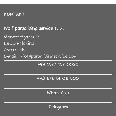
mehrere
Varianten
KONTAKT
auf.
Die
Optionen
Wolf paragliding service e. U.
können
Montfortgasse 9
auf
der
6800
Feldkirch
Produktseite
Österreich
gewählt
E-Mail:
info@paraglidingservice.com
werden
+49 1577 157 0020
+43 676 51 08 500
WhatsApp
Telegram