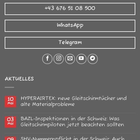
+43 676 51 08 500
WhatsApp
Telegram
AKTUELLES
HYPERAIRTEX: neue Gleitschirmtücher und
10
Mai
alte Materialprobleme
Keine
Kommentare
BAZL-Inspektionen in der Schweiz: Was
03
zu
HYPERAIRTEX:
Mai
Gleitschirmpiloten jetzt beachten sollten
neue
Gleitschirmtücher
Keine
und
Kommentare
SHV-Nummernpflicht in der Schweiz: Auch
alte
zu