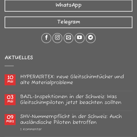
WhatsApp
Telegram
AKTUELLES
HYPERAIRTEX: neue Gleitschirmtücher und
10
Mai
alte Materialprobleme
Keine
Kommentare
BAZL-Inspektionen in der Schweiz: Was
03
zu
HYPERAIRTEX:
Mai
Gleitschirmpiloten jetzt beachten sollten
neue
Gleitschirmtücher
Keine
und
Kommentare
SHV-Nummernpflicht in der Schweiz: Auch
09
alte
zu
Materialprobleme
BAZL-
März
ausländische Piloten betroffen
Inspektionen
in
zu
1 Kommentar
der
SHV-
Schweiz:
Nummernpflicht