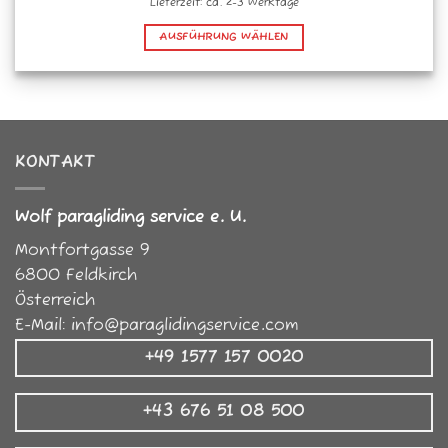
Lieferzeit: ca. 2-3 Werktage
AUSFÜHRUNG WÄHLEN
Dieses
Produkt
weist
mehrere
Varianten
KONTAKT
auf.
Die
Optionen
Wolf paragliding service e. U.
können
Montfortgasse 9
auf
der
6800
Feldkirch
Produktseite
Österreich
gewählt
E-Mail:
info@paraglidingservice.com
werden
+49 1577 157 0020
+43 676 51 08 500