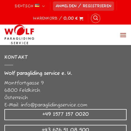
Zum
DEUTSCH
ANMELDEN / REGISTRIEREN
Inhalt
springen
WARENKORB /
0,00
€
KONTAKT
Wolf paragliding service e. U.
Montfortgasse 9
6800
Feldkirch
Österreich
E-Mail:
info@paraglidingservice.com
+49 1577 157 0020
+43 676 51 08 500