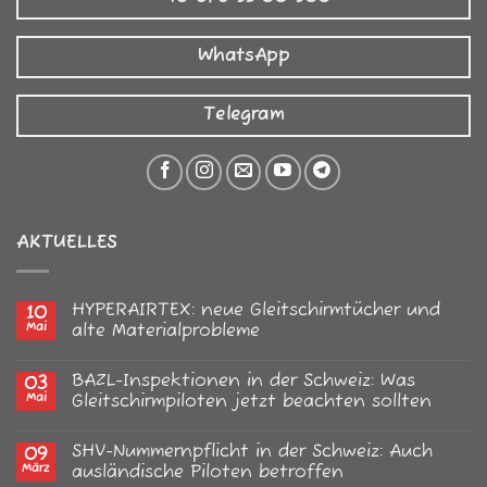
WhatsApp
Telegram
AKTUELLES
HYPERAIRTEX: neue Gleitschirmtücher und
10
Mai
alte Materialprobleme
Keine
Kommentare
BAZL-Inspektionen in der Schweiz: Was
03
zu
HYPERAIRTEX:
Mai
Gleitschirmpiloten jetzt beachten sollten
neue
Gleitschirmtücher
Keine
und
Kommentare
SHV-Nummernpflicht in der Schweiz: Auch
09
alte
zu
Materialprobleme
BAZL-
März
ausländische Piloten betroffen
Inspektionen