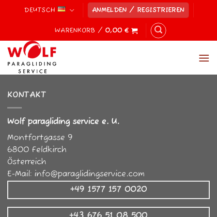
Zum
DEUTSCH
ANMELDEN / REGISTRIEREN
Inhalt
springen
WARENKORB /
0,00
€
KONTAKT
Wolf paragliding service e. U.
Montfortgasse 9
6800
Feldkirch
Österreich
E-Mail:
info@paraglidingservice.com
+49 1577 157 0020
+43 676 51 08 500