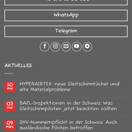
WhatsApp
Telegram
AKTUELLES
HYPERAIRTEX: neue Gleitschirmtücher und
10
Mai
alte Materialprobleme
Keine
Kommentare
BAZL-Inspektionen in der Schweiz: Was
03
zu
HYPERAIRTEX:
Mai
Gleitschirmpiloten jetzt beachten sollten
neue
Gleitschirmtücher
Keine
und
Kommentare
SHV-Nummernpflicht in der Schweiz: Auch
09
alte
zu
Materialprobleme
BAZL-
März
ausländische Piloten betroffen
Inspektionen