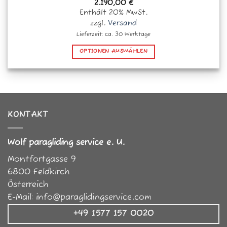
2.190,00
€
Enthält 20% MwSt.
zzgl.
Versand
Lieferzeit: ca. 30 Werktage
OPTIONEN AUSWÄHLEN
Dieses
Produkt
weist
mehrere
Varianten
KONTAKT
auf.
Die
Optionen
Wolf paragliding service e. U.
können
Montfortgasse 9
auf
der
6800
Feldkirch
Produktseite
Österreich
gewählt
E-Mail:
info@paraglidingservice.com
werden
+49 1577 157 0020