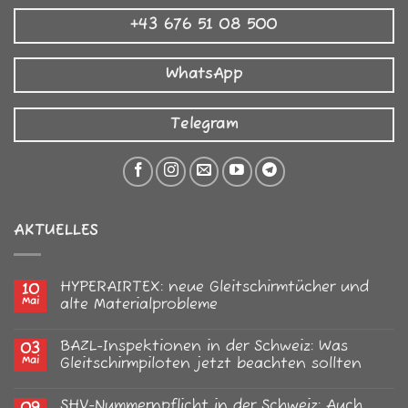
+43 676 51 08 500
WhatsApp
Telegram
AKTUELLES
HYPERAIRTEX: neue Gleitschirmtücher und
10
Mai
alte Materialprobleme
Keine
Kommentare
BAZL-Inspektionen in der Schweiz: Was
03
zu
HYPERAIRTEX:
Mai
Gleitschirmpiloten jetzt beachten sollten
neue
Gleitschirmtücher
Keine
und
Kommentare
SHV-Nummernpflicht in der Schweiz: Auch
alte
zu