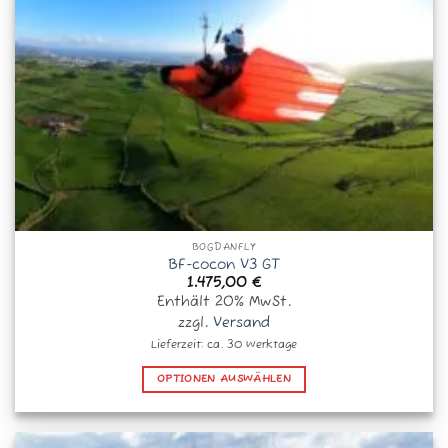
Produktseite
gewählt
werden
BOGDANFLY
BF-cocon V3 GT
1.475,00
€
Enthält 20% MwSt.
zzgl.
Versand
Lieferzeit: ca. 30 Werktage
OPTIONEN AUSWÄHLEN
Dieses
Produkt
weist