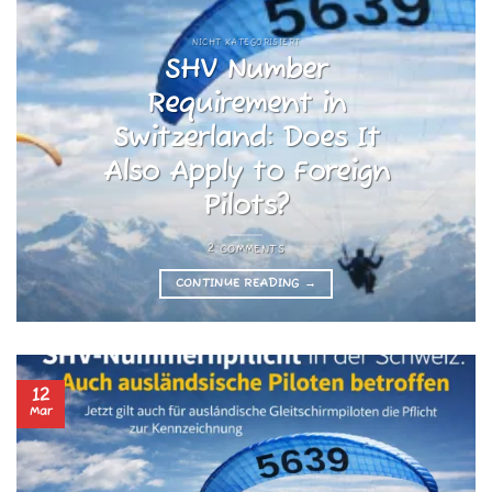
NICHT KATEGORISIERT
SHV Number
Requirement in
Switzerland: Does It
Also Apply to Foreign
Pilots?
2 COMMENTS
CONTINUE READING
→
12
Mar