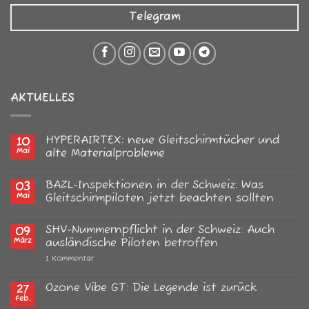
Telegram
AKTUELLES
HYPERAIRTEX: neue Gleitschirmtücher und
10
Mai
alte Materialprobleme
Keine
Kommentare
BAZL-Inspektionen in der Schweiz: Was
03
zu
HYPERAIRTEX:
Mai
Gleitschirmpiloten jetzt beachten sollten
neue
Gleitschirmtücher
Keine
und
Kommentare
SHV-Nummernpflicht in der Schweiz: Auch
09
alte
zu
Materialprobleme
BAZL-
März
ausländische Piloten betroffen
Inspektionen
in
zu
1 Kommentar
der
SHV-
Schweiz:
Nummernpflicht
Was
in
Ozone Vibe GT: Die Legende ist zurück
27
Gleitschirmpiloten
der
Feb.
jetzt
Keine
Schweiz: