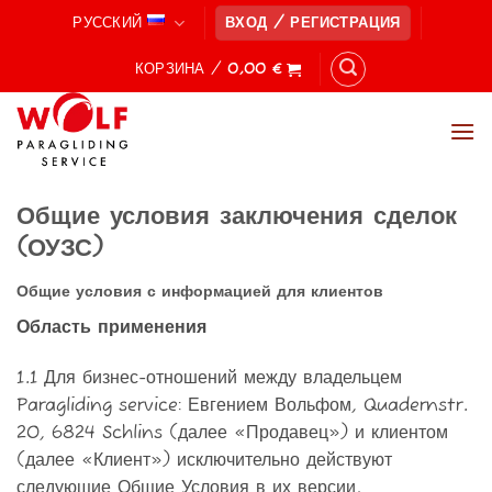
Skip
РУССКИЙ
ВХОД / РЕГИСТРАЦИЯ
to
content
КОРЗИНА /
0,00
€
Общие условия заключения сделок
(ОУЗС)
Общие условия с информацией для клиентов
Область применения
1.1 Для бизнес-отношений между владельцем
Paragliding service: Евгением Вольфом, Quadernstr.
20, 6824 Schlins (далее «Продавец») и клиентом
(далее «Клиент») исключительно действуют
следующие Общие Условия в их версии,