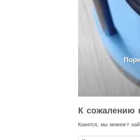
Пори
К сожалению 
Кажется, мы можем’t найт