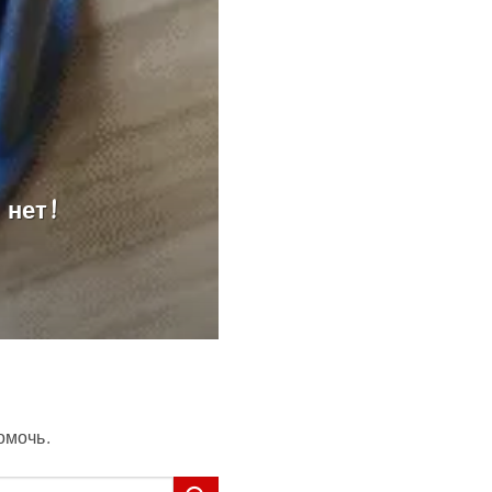
 нет!
омочь.