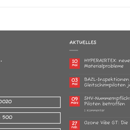
AKTUELLES
.
HYPERAIRTEX: neue 
10
Mai
Materialprobleme
Keine
Kommentare
BAZL-Inspektionen 
03
zu
HYPERAIRTEX:
Mai
Gleitschirmpiloten 
neue
Gleitschirmtücher
Keine
und
Kommentare
SHV-Nummernpflicht
09
alte
zu
 0020
Materialprobleme
BAZL-
März
Piloten betroffen
Inspektionen
in
zu
1 Kommentar
der
SHV-
8 500
Schweiz:
Nummernpflicht
Was
in
Ozone Vibe GT: Die 
27
Gleitschirmpiloten
der
Feb.
jetzt
Keine
Schweiz: