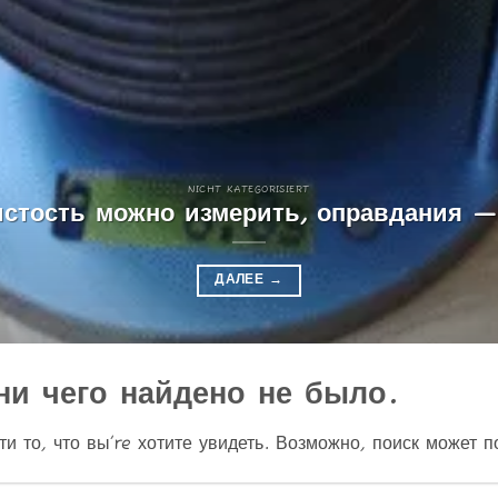
NICHT KATEGORISIERT
стость можно измерить, оправдания —
ДАЛЕЕ
→
ни чего найдено не было.
и то, что вы’re хотите увидеть. Возможно, поиск может п